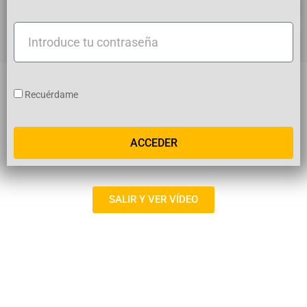
usuario
Introduce
tu
contraseña
Recuérdame
ACCEDER
SALIR Y VER VÍDEO