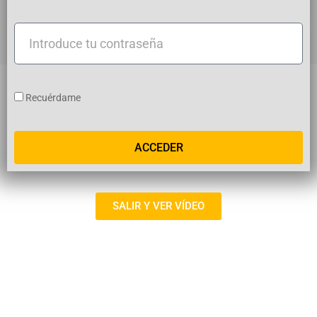
usuario
Introduce
tu
contraseña
Recuérdame
ACCEDER
SALIR Y VER VÍDEO