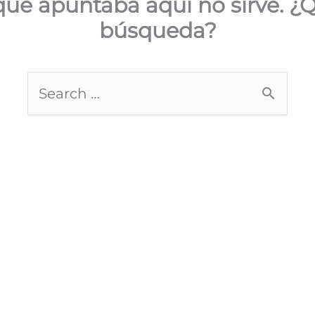
que apuntaba aquí no sirve. ¿
búsqueda?
Buscar
por: