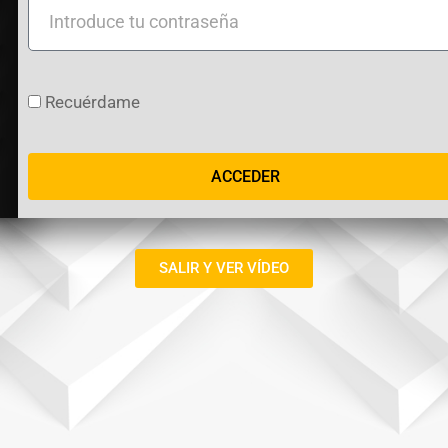
Introduce
tu
contraseña
Recuérdame
ACCEDER
SALIR Y VER VÍDEO