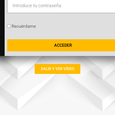
Introduce
tu
contraseña
Recuérdame
ACCEDER
SALIR Y VER VÍDEO