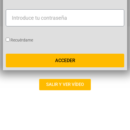
usuario
Introduce
tu
contraseña
Recuérdame
ACCEDER
SALIR Y VER VÍDEO