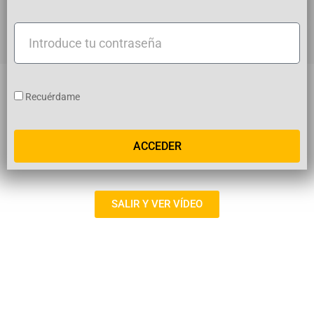
usuario
Introduce
tu
contraseña
Recuérdame
ACCEDER
SALIR Y VER VÍDEO