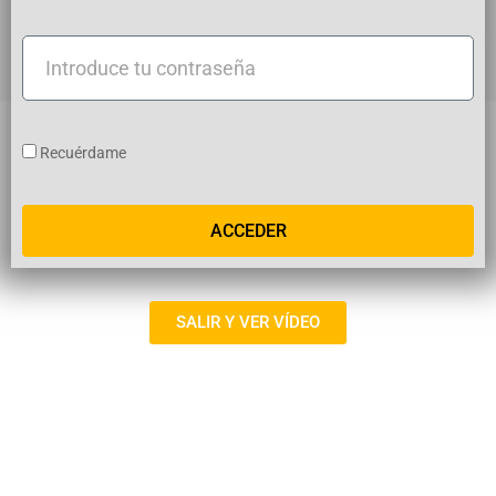
usuario
Introduce
tu
contraseña
Recuérdame
ACCEDER
SALIR Y VER VÍDEO