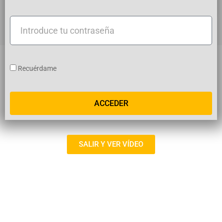
usuario
Introduce
tu
contraseña
Recuérdame
ACCEDER
SALIR Y VER VÍDEO