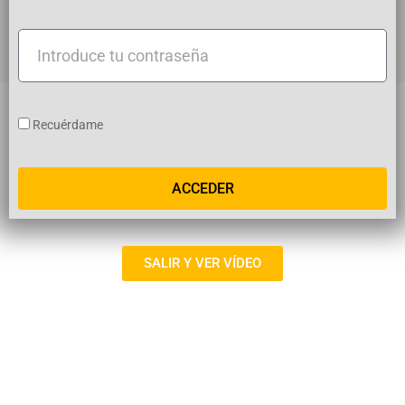
usuario
Introduce
tu
contraseña
Recuérdame
ACCEDER
SALIR Y VER VÍDEO