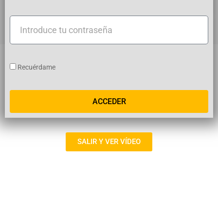
usuario
Introduce
tu
contraseña
Recuérdame
ACCEDER
SALIR Y VER VÍDEO